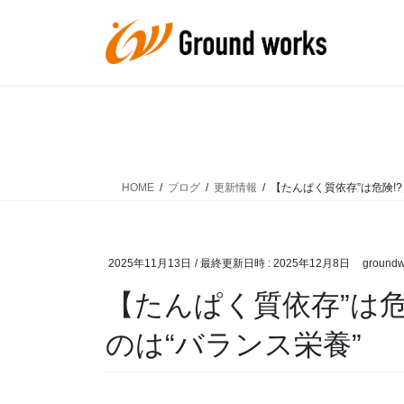
コ
ナ
ン
ビ
テ
ゲ
ン
ー
ツ
シ
へ
ョ
ス
ン
キ
に
ッ
移
HOME
ブログ
更新情報
【たんぱく質依存”は危険!
プ
動
2025年11月13日
/ 最終更新日時 :
2025年12月8日
groundw
【たんぱく質依存”は危
のは“バランス栄養”