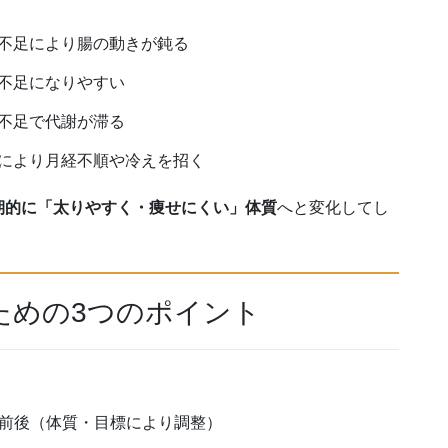
不足により腸の動きが鈍る
不足になりやすい
不足で代謝が滞る
により月経不順や冷えを招く
期的に「太りやすく・痩せにくい」体質
へと変化してし
ための3つのポイント
%」前後（体質・目標により調整）