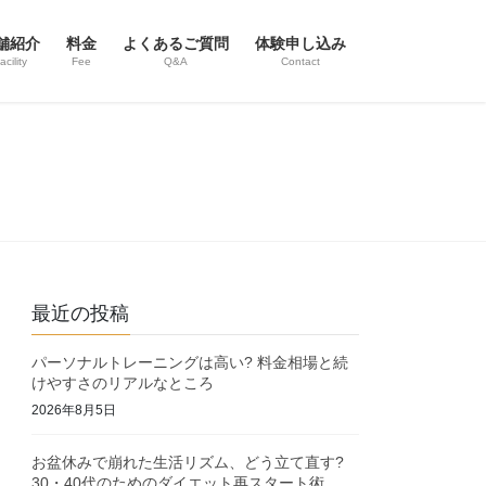
舗紹介
料金
よくあるご質問
体験申し込み
acility
Fee
Q&A
Contact
最近の投稿
パーソナルトレーニングは高い? 料金相場と続
けやすさのリアルなところ
2026年8月5日
お盆休みで崩れた生活リズム、どう立て直す?
30・40代のためのダイエット再スタート術