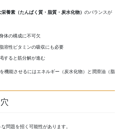
大栄養素（たんぱく質・脂質・炭水化物）
のバランスが
身体の構成に不可欠
脂溶性ビタミンの吸収にも必要
渇すると筋分解が進む
れを機能させるにはエネルギー（炭水化物）と潤滑油（脂
。
し穴
うな問題を招く可能性があります。